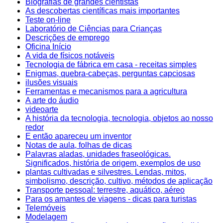
Biografias de grandes cientistas
As descobertas científicas mais importantes
Teste on-line
Laboratório de Ciências para Crianças
Descrições de emprego
Oficina Início
A vida de físicos notáveis
Tecnologia de fábrica em casa - receitas simples
Enigmas, quebra-cabeças, perguntas capciosas
ilusões visuais
Ferramentas e mecanismos para a agricultura
A arte do áudio
videoarte
A história da tecnologia, tecnologia, objetos ao nosso
redor
E então apareceu um inventor
Notas de aula, folhas de dicas
Palavras aladas, unidades fraseológicas.
Significados, história de origem, exemplos de uso
plantas cultivadas e silvestres. Lendas, mitos,
simbolismo, descrição, cultivo, métodos de aplicação
Transporte pessoal: terrestre, aquático, aéreo
Para os amantes de viagens - dicas para turistas
Telemóveis
Modelagem